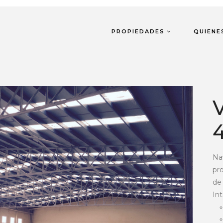
PROPIEDADES
QUIENE
Na
pro
de 
Int